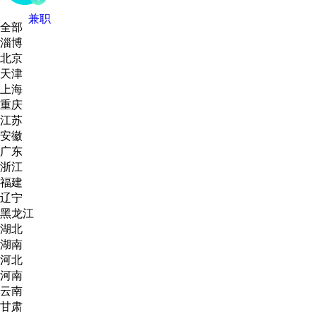
兼职
全部
淄博
北京
天津
上海
重庆
江苏
安徽
广东
浙江
福建
辽宁
黑龙江
湖北
湖南
河北
河南
云南
甘肃