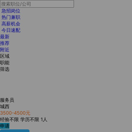
急招岗位
热门兼职
高薪机会
今日速配
最新
推荐
附近
区域
职能
筛选
服务员
城西
3500-4500元
经验不限
学历不限
1人
申请