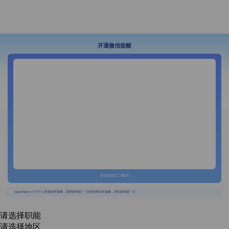
开通微信提醒
长按识别二维码
{{usertype=='2'?'个人投递实时提醒，招聘更快捷！':'企业回复实时提醒，求职更快捷！'}}
请选择职能
请选择地区