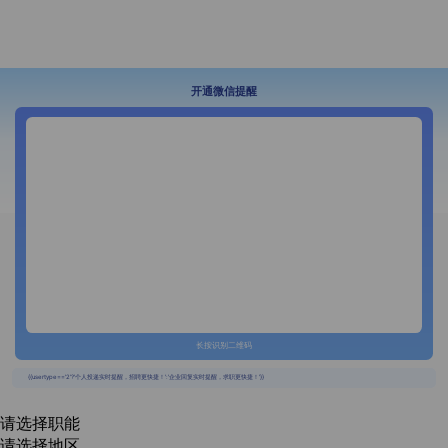
开通微信提醒
长按识别二维码
{{usertype=='2'?'个人投递实时提醒，招聘更快捷！':'企业回复实时提醒，求职更快捷！'}}
请选择职能
请选择地区