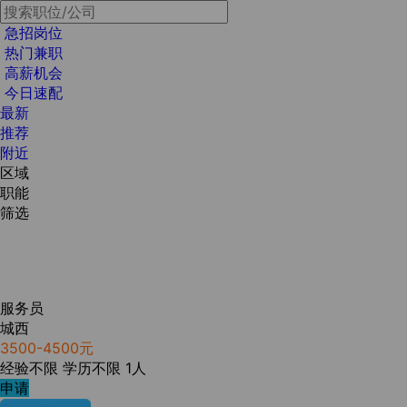
急招岗位
热门兼职
高薪机会
今日速配
最新
推荐
附近
区域
职能
筛选
服务员
城西
3500-4500元
经验不限
学历不限
1人
申请