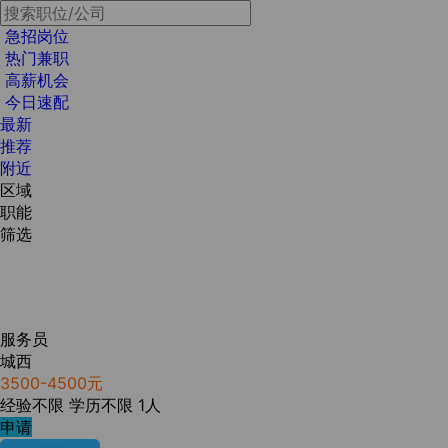
急招岗位
热门兼职
高薪机会
今日速配
最新
推荐
附近
区域
职能
筛选
服务员
城西
3500-4500元
经验不限
学历不限
1人
申请