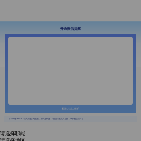
开通微信提醒
长按识别二维码
{{usertype=='2'?'个人投递实时提醒，招聘更快捷！':'企业回复实时提醒，求职更快捷！'}}
请选择职能
请选择地区