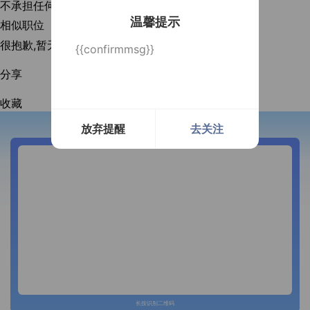
不承担任何法律连带责任。
立即举报
温馨提示
相似职位
很抱歉,暂无相似职位！
{{confirmmsg}}
分享
收藏
放弃提醒
去关注
开通微信提醒
长按识别二维码