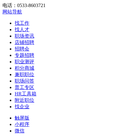
电话：0533-8603721
网站导航
找工作
找人才
职场资讯
店铺招聘
招聘会
专题招聘
职业测评
积分商城
兼职职位
职场问答
普工专区
HR工具箱
附近职位
找企业
触屏版
小程序
微信